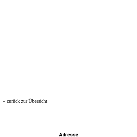
Edelstahl-Querstab-Geländer mit Quadratrohr-Pfosten
Edelstahl-Querstab-Geländer mit Holz-Handlauf
« zurück zur Übersicht
Adresse