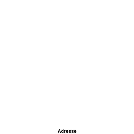
Design-Tisch aus Edelstahl mit Beleuchtung
Adresse